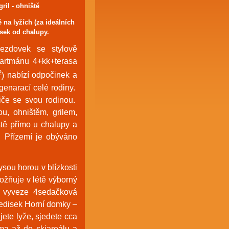
ril - ohniště
 na lyžích (za ideálních
sek od chalupy.
sjezdovek se
stylově
artmánu 4+kk+terasa
2
)
nabízí o
dpočinek a
genarací celé rodiny.
diče se svou rodinou.
ou, ohništěm, grilem,
ště přímo u chalupy a
. Přízemí je obýváno
sou horou v blízkosti
ožňuje v létě výborný
 vyveze 4sedačková
ředisek Horní domky –
ete lyže, sjedete cca
ma až do skiareálu a