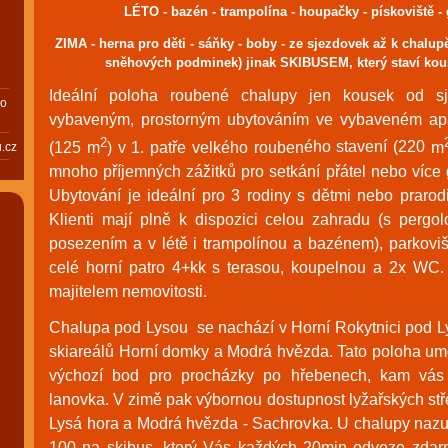
LÉTO - bazén - trampolína - houpačky - pískoviště - g
ZIMA - herna pro děti - sáňky - boby - ze sjezdovek až k chalupě
sněhových podminek) jinak SKIBUSEM, který staví kou
Ideální poloha roubené chalupy jen kousek od 
bo
vybav
eným, prostorný
m ubytováním ve vybaveném ap
2
(125 m
) v 1. patře velkého rouben
ého stavení
(220
m
.cz
mnoho příjemných zážitků pro setkání přátel nebo více 
Ubytování je ideální pro 3 rodiny s dětmi nebo praro
Klienti mají plně k dispozici celou zahradu (s pergol
posezením a v létě i trampolínou a bazénem), parkovi
celé horní patro 4+kk s terasou, koupelnou a 2x WC
majitelem nemovitosti.
Chalupa pod
Lysou se nachází v Horní Rokytnici pod Ly
skiareálů Horní domky a Modrá hvězda. Tato poloha um
výchozí bod pro procházky po hřebenech, kam vás
lanovka. V zimě pak výbornou dostupnost lyžařských st
Lysá hora a Modrá hvězda - Sachrovka. U chalupy nazuj
100 na skibus, který Vás každých 20min odveze zdar