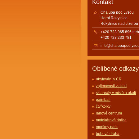
Kontakt
Chalupa pod Lysou
Horní Rokytnice
Rokytnice nad Jizerou
+420 723 965 896 ne
+420 723 233 781
info@chalupapodlysou
Oblíbené odkazy
ubytování v ČR
zajímavosti v okolí
skiareály v místě a okolí
paintball
čtyřkolky
lanové centrum
motokárová dráha
monkey park
bobová dráha