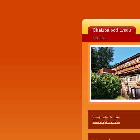
Chalupa pod Lysou
English
|
zdroj a více kamer:
www.rokytnice.com