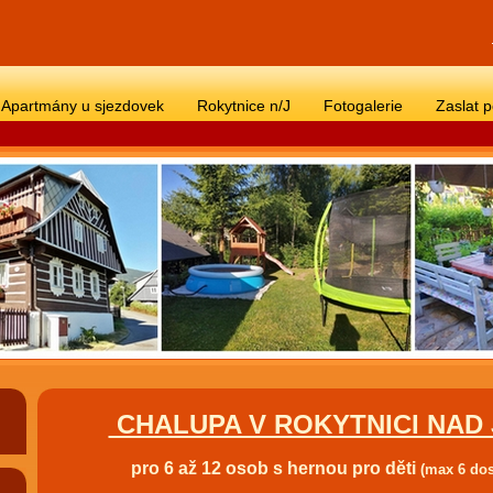
Apartmány u sjezdovek
Rokytnice n/J
Fotogalerie
Zaslat 
CHALUPA V ROKYTNICI NAD 
pro 6 až 12 osob s hernou pro děti
(max 6 do