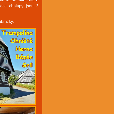
osti chalupy jsou 3
obrázky.