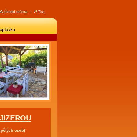
Úvodní stránka
|
Tisk
poptávku
JIZEROU
spělých osob)