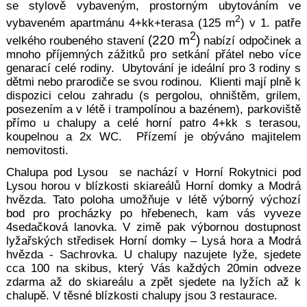
se
stylově vybav
eným, prostorný
m ubytováním ve
2
vybaveném apartmánu 4+kk+terasa (125 m
) v 1. patře
2
(220
m
)
velkého rouben
ého stavení
nabízí o
dpočinek a
mnoho příjemných zážitků pro setkání přátel nebo více
genarací celé rodiny. Ubytování je ideální pro 3 rodiny s
dětmi nebo prarodiče se svou rodinou. Klienti mají plně k
dispozici celou zahradu (s pergolou, ohništěm, grilem,
posezením a v létě i trampolínou a bazénem), parkoviště
přímo u chalupy a celé horní patro 4+kk s terasou,
koupelnou a 2x WC. Přízemí je obýváno majitelem
nemovitosti.
Chalupa pod
Lysou se nachází v Horní Rokytnici pod
Lysou horou v blízkosti skiareálů Horní domky a Modrá
hvězda. Tato poloha umožňuje v létě výborný výchozí
bod pro procházky po hřebenech, kam vás vyveze
4sedačková lanovka. V zimě pak výbornou dostupnost
lyžařských středisek Horní domky – Lysá hora a Modrá
hvězda - Sachrovka. U chalupy nazujete lyže, sjedete
cca 100 na skibus, který Vás každých 20min odveze
zdarma až do skiareálu a zpět sjedete na lyžích až k
chalupě. V těsné blízkosti chalupy jsou 3 restaurace.