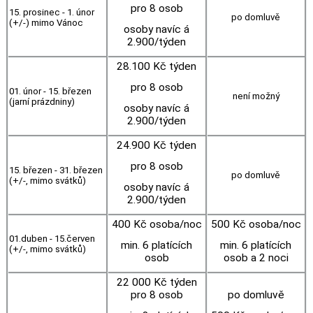
pro 8 osob
15. prosinec - 1. únor
po domluvě
(+/-) mimo Vánoc
osoby navíc á
2.900/týden
28.100 Kč týden
pro 8 osob
01. únor - 15. březen
není možný
(jarní prázdniny)
osoby navíc á
2.900/týden
24.900 Kč týden
pro 8 osob
15. březen - 31. březen
po domluvě
(+/-, mimo svátků)
osoby navíc á
2.900/týden
400 Kč osoba/noc
500 Kč osoba/noc
01.duben - 15.červen
min. 6 platících
min. 6 platících
(+/-, mimo svátků)
osob
osob a 2 noci
22 000 Kč týden
pro 8 osob
po domluvě