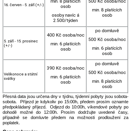
min. 8 platících
500 Kč osoba/noc
16. červen - 5. září (+/-)
osob
min. 8 platících
osoby navíc á
osob
2.500/týden
po domluvě
400 Kč osoba/noc
500 Kč osoba/noc
5. září - 15. prosinec
min. 6 platících
(+/-)
min. 6 platících
osob
osob
po domluvě
390 Kč osoba/noc
500 Kč osoba/noc
Velikonoce a státní
min. 6 platících
svátky
min. 8 platících
osob
osob
Přesná data jsou určena dny v týdnu, týdenní pobyty jsou sobota-
sobota. Příjezd je kdykoliv po 15:00h, předem prosím oznamte
předpokládaný příjezd. Odjezd do 10:00h, víkendové pobyty po
dohodě možné do 12:00h. Prosím dodržujte uvedené časy,
případně se domluvte předem na možnosti prodloužení za
poplatek.