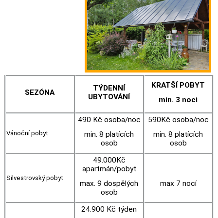
KRATŠÍ POBYT
TÝDENNÍ
SEZÓNA
UBYTOVÁNÍ
min. 3 noci
490 Kč osoba/noc
590Kč osoba/noc
Vánoční pobyt
min. 8 platících
min. 8 platících
osob
osob
49.000Kč
apartmán/pobyt
Silvestrovský pobyt
max. 9 dospělých
max 7 nocí
osob
24.900 Kč týden