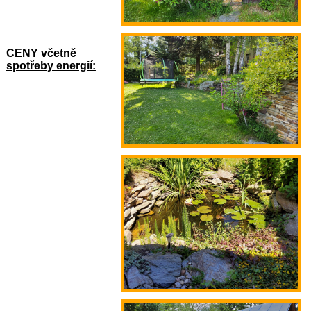
CENY včetně
spotřeby energií: