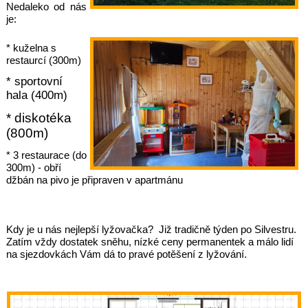
Nedaleko od nás
je:
* kuželna s
restaurcí (300m)
* sportovní
hala (400m)
* diskotéka
(800m)
* 3 restaurace (do
300m) - obří
džbán na pivo je připraven v apartmánu
Kdy je u nás nejlepší lyžovačka? Již tradičně týden po Silvestru.
Zatím vždy dostatek sněhu, nízké ceny permanentek a málo lidí
na sjezdovkách Vám dá to pravé potěšení z lyžování.