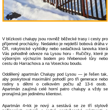
V blízkosti chalupy jsou rovněž běžecké trasy i cesty pro
příjemné procházky. Nedaleko je nejdelší bobová dráha v
ČR, rokytnické vyhlídky nebo
sedačková lanovka
která
Vás pohodlně odveze na Lysou horu - Ručičky, které je
výborným výchozím bodem pro hřebenové tůry nebo
cestu do Harrachova a na Voseckou boudu.
Oddělený apartmán Chalupy pod Lysou — je řešen tak,
aby poskytoval maximální pohodlí pro tři genera
ce nebo
rodiny s dětmi o celkovém počtu až 13-ti osob.
Apartmán zaujímá celé horní patro chalupy a vždy se
pronajímá jen jedinému klientovi.
Apartmán 4+kk je n
ový a sestává se ze tří stylově