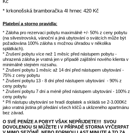
Kč
* krkonošská bramboračka 4l hrnec 420 Kč
Platební a storno pravidla:
* Záloha pro rezervaci pobytu maximálně +/- 50% z ceny pobytu
(na silvestrovská, vánoční a jiná ubytování o svátcích může být
požadována 100% záloha s možnou úhradou v několika
splátkách).
* Zrušení pobytu více než 1 měsíc před nástupem pobytu -
uhrazená záloha je vratná jen v případě zajištění nového klienta v
minimálně stejném rozsahu.
* Zrušení pobytu 1 měsíc až 14 dní před nástupem ubytování -
75% z ceny pobytu
* Zrušení pobytu 13 - 8 dní před nástupem ubytování - 90% z
ceny pobytu
* Zrušení pobytu 7 dní a méně před nástupem ubytování - 100% z
ceny pobytu
* Při nástupu ubytování se hradí doplatek a skládá se 2-3.000Kč
jako vratná jistina při předání všech klíčů a uklizeného apartmánu
bez závad.
O SVÉ PENÍZE A POBYT VŠAK NEPŘIJDETE!!! SVOU
DOVOLENOU SI MŮŽETE I V PŘÍPADĚ STORNA VYČERPAT
V MIMO SEZÓNĚ, NEBO FORMOU LAST MINUTE A TO ZA