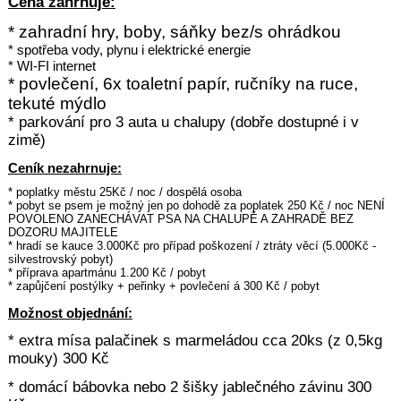
Cena zahrnuje:
* zahradní hry
, boby, sáňky bez/s ohrádkou
* spotřeba vody, plynu i elektrické energie
* WI-FI internet
* povlečení, 6x toaletní papír, ručníky na ruce,
tekuté mýdlo
* parkování pro 3 auta u chalupy (dobře dostupné i v
zimě)
Ceník nezahrnuje:
* poplatky městu 25Kč / noc / dospělá osoba
* pobyt se psem je možný jen po dohodě za poplatek 250
Kč / noc NENÍ
POVOLENO ZANECHÁVAT PSA NA CHALUPĚ A ZAHRADĚ BEZ
DOZORU MAJITELE
* hradí se kauce 3.000Kč pro případ poškození / ztráty věcí (5.000Kč -
silvestrovský pobyt)
* příprava apartmánu 1.200 Kč / pobyt
* zapůjčení postýlky + peřinky + povlečení á 300 Kč / pobyt
Možnost objednání:
* extra mísa palačinek s marmeládou cca 20ks (z 0,5kg
mouky) 300 Kč
* domácí bábovka nebo 2 šišky jablečného závinu 300