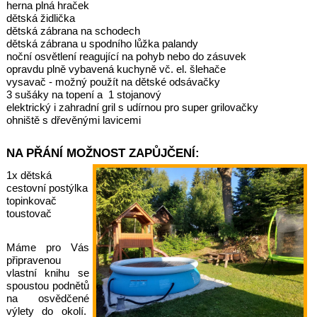
herna plná hraček
dětská židlička
dětská zábrana na schodech
dětská zábrana u spodního lůžka palandy
noční osvětlení reagující na pohyb nebo do zásuvek
opravdu plně vybavená kuchyně vč. el. šlehače
vysavač - možný použít na dětské odsávačky
3 sušáky na topení a 1 stojanový
elektrický i zahradní gril s udírnou pro super grilovačky
ohniště s dřevěnými lavicemi
NA PŘÁNÍ MOŽNOST ZAPŮJČENÍ:
1x dětská
cestovní postýlka
topinkovač
toustovač
Máme pro Vás
připravenou
vlastní knihu se
spoustou podnětů
na osvědčené
výlety do okolí.