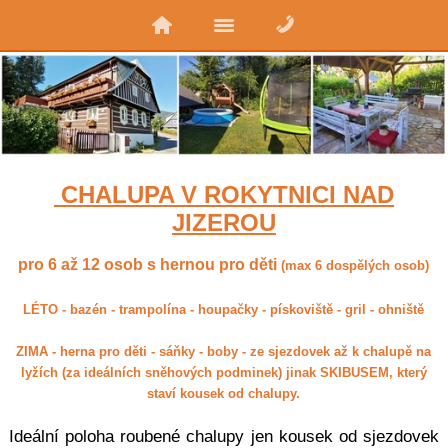
CHALUPA V ROKYTNICI NAD
JIZEROU
pro 6 až 12 osob s hernou pro děti
(max 6 dospělých osob)
LÉTO - bazén - trampolína - houpačky - pískoviště - gril - ohniště
ZIMA - herna pro děti - sáňky - boby - ze sjezdovek až k chalupě na
lyžích (za ideálních sněhových podminek) jinak SKIBUSEM, který
staví kousek od chalupy.
Ideální poloha roubené chalupy jen kousek od sjezdovek