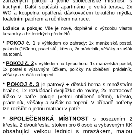
zařízených pokojů a jedné společenské místnosti s
kuchyní. Další součástí apartmánu je velká terasa, 2x
WC a koupelna opatřená dávkovačem tekutého mýdla,
toaletním papírem a ručníkem na ruce.
Ložnice a pokoje
: Vše je nové, doplněné o výzdobu vlastní
keramiky a historických předmětů...
POKOJ č. 1
*
s výhledem do zahrady: 1x manželská postel,
palanda (160cm), psací stůl, křeslo, 2x prádelník,
věšáky a sušák
na topení.
POKOJ č. 2
*
s výhledem na Lysou horu: 1x manželská postel,
1x postel s výsuvným lůžkem, poličky na oblečení, prádelník,
věšáky a sušák na topení.
POKOJ č. 3
*
je patrový + dětská herna s množstvím
hraček, 1x rozkládací dvojlůžko do roviny, 2x matracové
lůžko v patře pokoje (velmi oblíbené dětmi), křeslo,
prádelník, věšáky a sušák na topení. V případě potřeby
lze rozšířit o jednu matraci v patře.
SPOLEČENSKÁ MÍSTNOST
*
s posezením 2
křesla, 2 dvoukřesla, stolem pro 6 osob a vybaveným KK
obsahující velkou lednici s mrazákem, malou