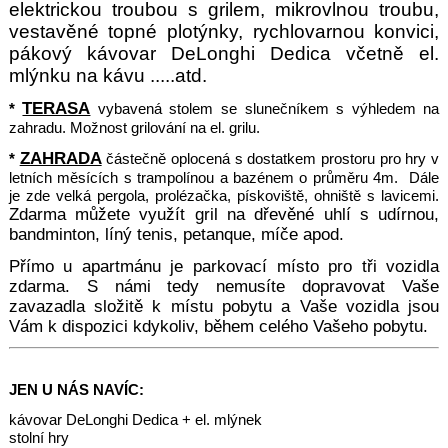
elektrickou troubou s grilem, mikrovlnou troubu,
vestavěné topné plotýnk
y, rychlovarnou konvici,
pákový kávovar DeLonghi Dedica včetně el.
mlýnku na kávu .....atd.
TERASA
*
vybavená stolem se slunečníkem s výhledem na
zahradu. Možnost grilování na el. grilu.
ZAHRADA
*
částečně oplocená s dostatkem prostoru pro hry v
letních měsících s trampolínou a bazénem o průměru 4m. Dále
je zde velká pergola, prolézačka, pískoviště, ohniště s lavicemi.
Zdarma můžete využít gril na dřevěné uhlí s udírnou,
b
andminton, líný tenis, petanque, míče apod.
Přímo u apar
tmánu je parkovací místo pro tři vozidla
zdarma. S námi tedy nemusíte dopravovat Vaše
zavazadla složitě k místu pobytu a Vaše vozidla jsou
Vám k dispozici kdykoliv, během celého Vašeho pobytu.
JEN U NÁS NAVÍC:
kávovar DeLonghi Dedica + el. mlýnek
stolní hry