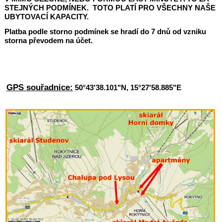
STEJNÝCH PODMÍNEK. TOTO PLATÍ PRO VŠECHNY NAŠE
UBYTOVACÍ KAPACITY.
Platba podle storno podmínek se hradí do 7 dnů od vzniku
storna převodem na účet.
OBJEDNÁNÍM POBYTU, ZÁJEMCE O UBYTOVÁNÍ
SOUHLASÍ S TĚMITO PRAVIDLY.
GPS souřadnice:
50°43'38.101"N, 15°27'58.885"E