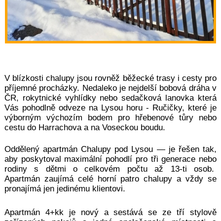
V blízkosti chalupy jsou rovněž běžecké trasy i cesty pro
příjemné procházky. Nedaleko je nejdelší bobová dráha v
ČR, rokytnické vyhlídky nebo
sedačková lanovka
která
Vás pohodlně odveze na Lysou horu - Ručičky, které je
výborným výchozím bodem pro hřebenové tůry nebo
cestu do Harrachova a na Voseckou boudu.
Oddělený apartmán Chalupy pod Lysou — je řešen tak,
aby poskytoval maximální pohodlí pro tři genera
ce nebo
rodiny s dětmi o celkovém počtu až 13-ti osob.
Apartmán zaujímá celé horní patro chalupy a vždy se
pronajímá jen jedinému klientovi.
Apartmán 4+kk je n
ový a sestává se ze tří stylově