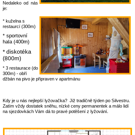
Nedaleko od nás
je:
* kuželna s
restaurcí (300m)
* sportovní
hala (400m)
* diskotéka
(800m)
* 3 restaurace (do
300m) - obří
džbán na pivo je připraven v apartmánu
Kdy je u nás nejlepší lyžovačka? Již tradičně týden po Silvestru.
Zatím vždy dostatek sněhu, nízké ceny permanentek a málo lidí
na sjezdovkách Vám dá to pravé potěšení z lyžování.