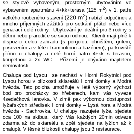
se
stylově vybav
eným, prostorný
m ubytováním ve
2
vybaveném apartmánu 4+kk+terasa (125 m
) v 1. patře
2
(220
m
)
velkého rouben
ého stavení
nabízí o
dpočinek a
mnoho příjemných zážitků pro setkání přátel nebo více
genarací celé rodiny. Ubytování je ideální pro 3 rodiny s
dětmi nebo prarodiče se svou rodinou. Klienti mají plně k
dispozici celou zahradu (s pergolou, ohništěm, grilem,
posezením a v létě i trampolínou a bazénem), parkoviště
přímo u chalupy a celé horní patro 4+kk s terasou,
koupelnou a 2x WC. Přízemí je obýváno majitelem
nemovitosti.
Chalupa pod
Lysou se nachází v Horní Rokytnici pod
Lysou horou v blízkosti skiareálů Horní domky a Modrá
hvězda. Tato poloha umožňuje v létě výborný výchozí
bod pro procházky po hřebenech, kam vás vyveze
4sedačková lanovka. V zimě pak výbornou dostupnost
lyžařských středisek Horní domky – Lysá hora a Modrá
hvězda - Sachrovka. U chalupy nazujete lyže, sjedete
cca 100 na skibus, který Vás každých 20min odveze
zdarma až do skiareálu a zpět sjedete na lyžích až k
chalupě. V těsné blízkosti chalupy jsou 3 restaurace.