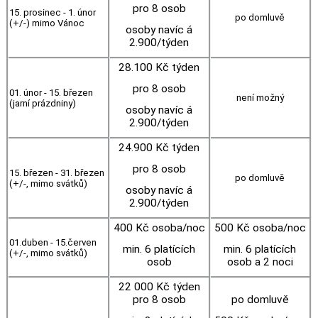
pro 8 osob
15. prosinec - 1. únor
po domluvě
(+/-) mimo Vánoc
osoby navíc á
2.900/týden
28.100 Kč týden
pro 8 osob
01. únor - 15. březen
není možný
(jarní prázdniny)
osoby navíc á
2.900/týden
24.900 Kč týden
pro 8 osob
15. březen - 31. březen
po domluvě
(+/-, mimo svátků)
osoby navíc á
2.900/týden
400 Kč osoba/noc
500 Kč osoba/noc
01.duben - 15.červen
min. 6 platících
min. 6 platících
(+/-, mimo svátků)
osob
osob a 2 noci
22 000 Kč týden
pro 8 osob
po domluvě