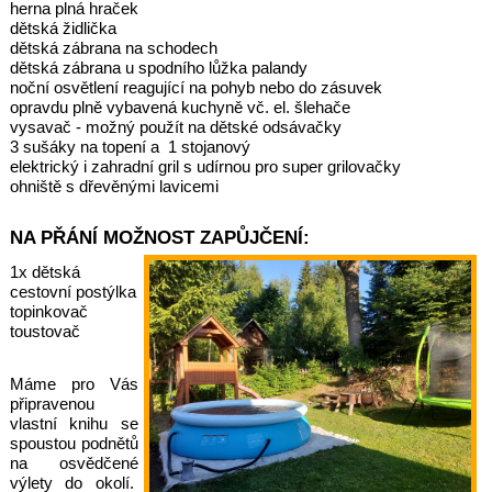
herna plná hraček
dětská židlička
dětská zábrana na schodech
dětská zábrana u spodního lůžka palandy
noční osvětlení reagující na pohyb nebo do zásuvek
opravdu plně vybavená kuchyně vč. el. šlehače
vysavač - možný použít na dětské odsávačky
3 sušáky na topení a 1 stojanový
elektrický i zahradní gril s udírnou pro super grilovačky
ohniště s dřevěnými lavicemi
NA PŘÁNÍ MOŽNOST ZAPŮJČENÍ:
1x dětská
cestovní postýlka
topinkovač
toustovač
Máme pro Vás
připravenou
vlastní knihu se
spoustou podnětů
na osvědčené
výlety do okolí.