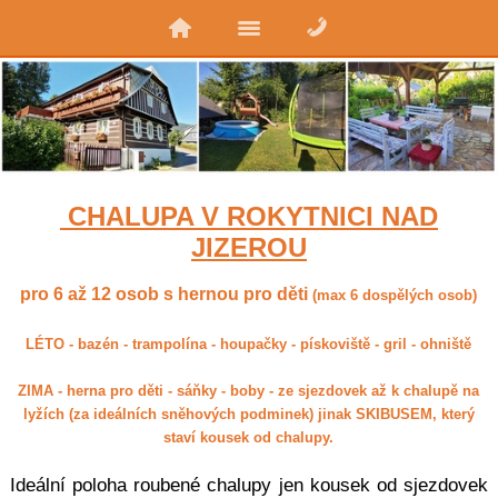
CHALUPA V ROKYTNICI NAD
JIZEROU
pro 6 až 12 osob s hernou pro děti
(max 6 dospělých osob)
LÉTO - bazén - trampolína - houpačky - pískoviště - gril - ohniště
ZIMA - herna pro děti - sáňky - boby - ze sjezdovek až k chalupě na
lyžích (za ideálních sněhových podminek) jinak SKIBUSEM, který
staví kousek od chalupy.
Ideální poloha roubené chalupy jen kousek od sjezdovek