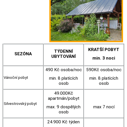
KRATŠÍ POBYT
TÝDENNÍ
SEZÓNA
UBYTOVÁNÍ
min. 3 noci
490 Kč osoba/noc
590Kč osoba/noc
Vánoční pobyt
min. 8 platících
min. 8 platících
osob
osob
49.000Kč
apartmán/pobyt
Silvestrovský pobyt
max. 9 dospělých
max 7 nocí
osob
24.900 Kč týden