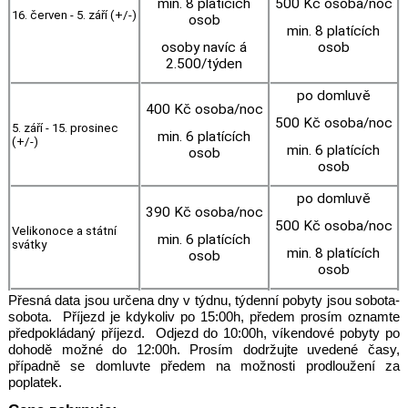
min. 8 platících
500 Kč osoba/noc
16. červen - 5. září (+/-)
osob
min. 8 platících
osoby navíc á
osob
2.500/týden
po domluvě
400 Kč osoba/noc
500 Kč osoba/noc
5. září - 15. prosinec
min. 6 platících
(+/-)
min. 6 platících
osob
osob
po domluvě
390 Kč osoba/noc
500 Kč osoba/noc
Velikonoce a státní
min. 6 platících
svátky
min. 8 platících
osob
osob
Přesná data jsou určena dny v týdnu, týdenní pobyty jsou sobota-
sobota. Příjezd je kdykoliv po 15:00h, předem prosím oznamte
předpokládaný příjezd. Odjezd do 10:00h, víkendové pobyty po
dohodě možné do 12:00h. Prosím dodržujte uvedené časy,
případně se domluvte předem na možnosti prodloužení za
poplatek.