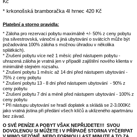
Kč
* krkonošská bramboračka 4l hrnec 420 Kč
Platební a storno pravidla:
* Záloha pro rezervaci pobytu maximálně +/- 50% z ceny pobytu
(na silvestrovská, vánoční a jiná ubytování o svátcích může být
požadována 100% záloha s možnou úhradou v několika
splátkách).
* Zrušení pobytu více než 1 měsíc před nástupem pobytu -
uhrazená záloha je vratná jen v případě zajištění nového klienta v
minimálně stejném rozsahu.
* Zrušení pobytu 1 měsíc až 14 dní před nástupem ubytování -
75% z ceny pobytu
* Zrušení pobytu 13 - 8 dní před nástupem ubytování - 90% z
ceny pobytu
* Zrušení pobytu 7 dní a méně před nástupem ubytování - 100% z
ceny pobytu
* Při nástupu ubytování se hradí doplatek a skládá se 2-3.000Kč
jako vratná jistina při předání všech klíčů a uklizeného apartmánu
bez závad.
O SVÉ PENÍZE A POBYT VŠAK NEPŘIJDETE!!! SVOU
DOVOLENOU SI MŮŽETE I V PŘÍPADĚ STORNA VYČERPAT
V MIMO SEZÓNĚ, NEBO FORMOU LAST MINUTE A TO ZA