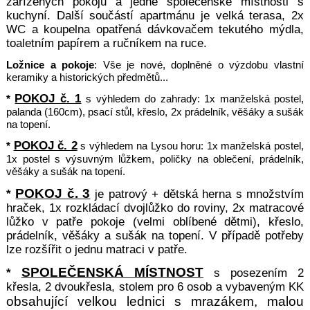
zařízených pokojů a jedné společenské místnosti s
kuchyní. Další součástí apartmánu je velká terasa, 2x
WC a koupelna opatřená dávkovačem tekutého mýdla,
toaletním papírem a ručníkem na ruce.
Ložnice a pokoje
: Vše je nové, doplněné o výzdobu vlastní
keramiky a historických předmětů...
POKOJ č. 1
*
s výhledem do zahrady: 1x manželská postel,
palanda (160cm), psací stůl, křeslo, 2x prádelník,
věšáky a sušák
na topení.
POKOJ č. 2
*
s výhledem na Lysou horu: 1x manželská postel,
1x postel s výsuvným lůžkem, poličky na oblečení, prádelník,
věšáky a sušák na topení.
POKOJ č. 3
*
je patrový + dětská herna s množstvím
hraček, 1x rozkládací dvojlůžko do roviny, 2x matracové
lůžko v patře pokoje (velmi oblíbené dětmi), křeslo,
prádelník, věšáky a sušák na topení. V případě potřeby
lze rozšířit o jednu matraci v patře.
SPOLEČENSKÁ MÍSTNOST
*
s posezením 2
křesla, 2 dvoukřesla, stolem pro 6 osob a vybaveným KK
obsahující velkou lednici s mrazákem, malou