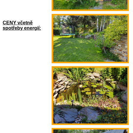
CENY včetně
spotřeby energií: