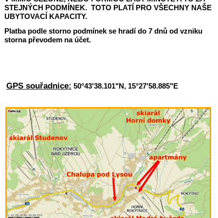
STEJNÝCH PODMÍNEK. TOTO PLATÍ PRO VŠECHNY NAŠE
UBYTOVACÍ KAPACITY.
Platba podle storno podmínek se hradí do 7 dnů od vzniku
storna převodem na účet.
OBJEDNÁNÍM POBYTU, ZÁJEMCE O UBYTOVÁNÍ
SOUHLASÍ S TĚMITO PRAVIDLY.
GPS souřadnice:
50°43'38.101"N, 15°27'58.885"E