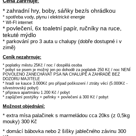
Cena zahrnuje:
* zahradní hry
, boby, sáňky bez/s ohrádkou
* spotřeba vody, plynu i elektrické energie
* WI-FI internet
* povlečení, 6x toaletní papír, ručníky na ruce,
tekuté mýdlo
* parkování pro 3 auta u chalupy (dobře dostupné i v
zimě)
Ceník nezahrnuje:
* poplatky městu 25Kč / noc / dospělá osoba
* pobyt se psem je možný jen po dohodě za poplatek 250
Kč / noc NENÍ
POVOLENO ZANECHÁVAT PSA NA CHALUPĚ A ZAHRADĚ BEZ
DOZORU MAJITELE
* hradí se kauce 3.000Kč pro případ poškození / ztráty věcí (5.000Kč -
silvestrovský pobyt)
* příprava apartmánu 1.200 Kč / pobyt
* zapůjčení postýlky + peřinky + povlečení á 300 Kč / pobyt
Možnost objednání:
* extra mísa palačinek s marmeládou cca 20ks (z 0,5kg
mouky) 300 Kč
* domácí bábovka nebo 2 šišky jablečného závinu 300