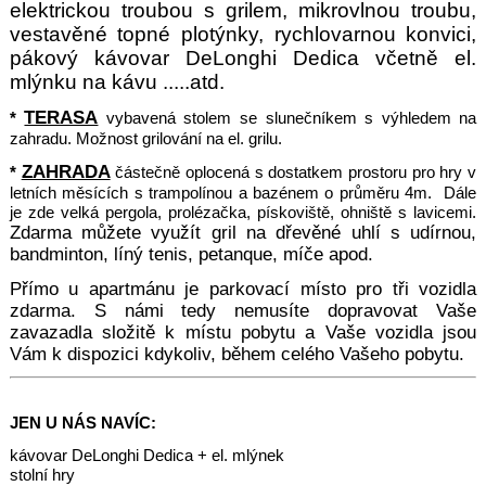
elektrickou troubou s grilem, mikrovlnou troubu,
vestavěné topné plotýnk
y, rychlovarnou konvici,
pákový kávovar DeLonghi Dedica včetně el.
mlýnku na kávu .....atd.
TERASA
*
vybavená stolem se slunečníkem s výhledem na
zahradu. Možnost grilování na el. grilu.
ZAHRADA
*
částečně oplocená s dostatkem prostoru pro hry v
letních měsících s trampolínou a bazénem o průměru 4m. Dále
je zde velká pergola, prolézačka, pískoviště, ohniště s lavicemi.
Zdarma můžete využít gril na dřevěné uhlí s udírnou,
b
andminton, líný tenis, petanque, míče apod.
Přímo u apar
tmánu je parkovací místo pro tři vozidla
zdarma. S námi tedy nemusíte dopravovat Vaše
zavazadla složitě k místu pobytu a Vaše vozidla jsou
Vám k dispozici kdykoliv, během celého Vašeho pobytu.
JEN U NÁS NAVÍC:
kávovar DeLonghi Dedica + el. mlýnek
stolní hry