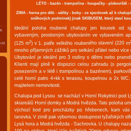
LÉTO - bazén - trampolína - houpačky - pískoviště - g
ZIMA - herna pro děti - sáňky - boby - ze sjezdovek až k chalupě
sněhových podminek) jinak SKIBUSEM, který staví kou
Ideální poloha roubené chalupy jen kousek od 
bo
vybav
eným, prostorný
m ubytováním ve vybaveném ap
2
(125 m
) v 1. patře velkého rouben
ého stavení
(220
m
.cz
mnoho příjemných zážitků pro setkání přátel nebo více 
Ubytování je ideální pro 3 rodiny s dětmi nebo praro
Klienti mají plně k dispozici celou zahradu (s pergol
posezením a v létě i trampolínou a bazénem), parkovi
celé horní patro 4+kk s terasou, koupelnou a 2x WC
majitelem nemovitosti.
Chalupa pod
Lysou se nachází v Horní Rokytnici pod Ly
skiareálů Horní domky a Modrá hvězda. Tato poloha um
výchozí bod pro procházky po hřebenech, kam vás
lanovka. V zimě pak výbornou dostupnost lyžařských st
Lysá hora a Modrá hvězda - Sachrovka. U chalupy nazuj
100 na skibus, který Vás každých 20min odveze zdar