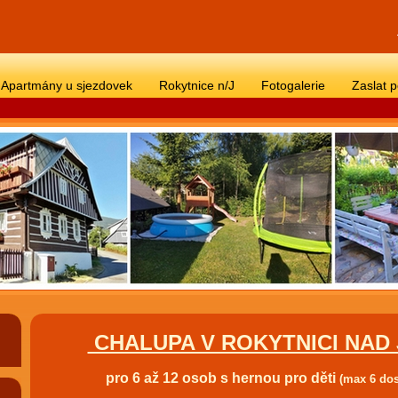
Apartmány u sjezdovek
Rokytnice n/J
Fotogalerie
Zaslat 
CHALUPA V ROKYTNICI NAD 
pro 6 až 12 osob s hernou pro děti
(max 6 do