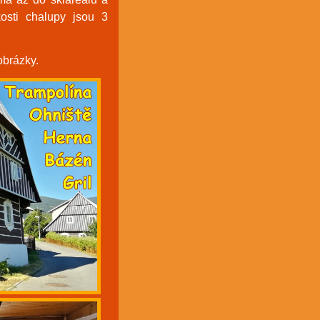
osti chalupy jsou 3
obrázky.