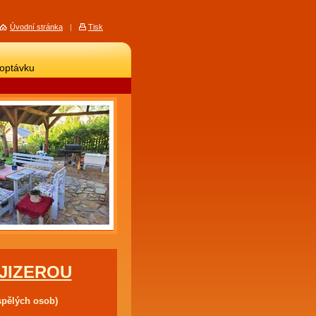
Úvodní stránka
|
Tisk
poptávku
JIZEROU
spělých osob)