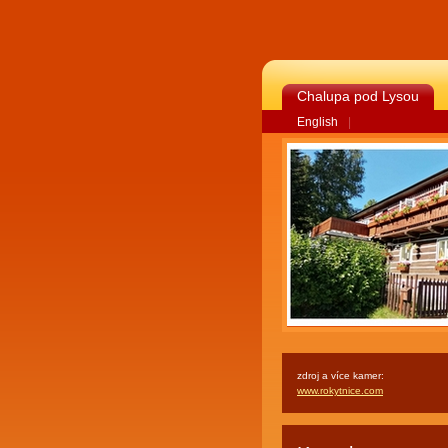
Chalupa pod Lysou
English
|
zdroj a více kamer:
www.rokytnice.com