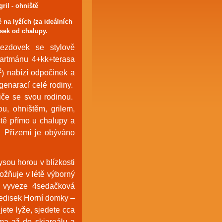
ril - ohniště
 na lyžích (za ideálních
sek od chalupy.
sjezdovek se
stylově
artmánu 4+kk+terasa
2
)
nabízí o
dpočinek a
genarací celé rodiny.
diče se svou rodinou.
ou, ohništěm, grilem,
ště přímo u chalupy a
. Přízemí je obýváno
sou horou v blízkosti
ožňuje v létě výborný
 vyveze 4sedačková
ředisek Horní domky –
ete lyže, sjedete cca
ma až do skiareálu a