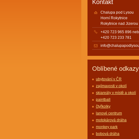
Kontakt
Chalupa pod Lysou
Horní Rokytnice
Rokytnice nad Jizerou
+420 723 965 896 ne
+420 723 233 781
info@chalupapodlysou
Oblíbené odkazy
ubytování v ČR
zajímavosti v okolí
skiareály v místě a okolí
paintball
čtyřkolky
lanové centrum
motokárová dráha
monkey park
bobová dráha