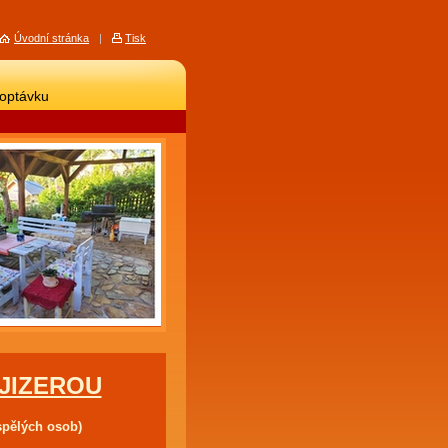
Úvodní stránka
|
Tisk
poptávku
JIZEROU
spělých osob)