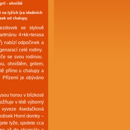
ril - ohniště
 na lyžích (za ideálních
sek od chalupy.
sjezdovek se
stylově
artmánu 4+kk+terasa
2
)
nabízí o
dpočinek a
genarací celé rodiny.
diče se svou rodinou.
ou, ohništěm, grilem,
ště přímo u chalupy a
. Přízemí je obýváno
sou horou v blízkosti
ožňuje v létě výborný
 vyveze 4sedačková
ředisek Horní domky –
ete lyže, sjedete cca
ma až do skiareálu a