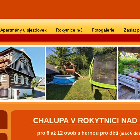
Apartmány u sjezdovek
Rokytnice n/J
Fotogalerie
Zaslat 
CHALUPA V ROKYTNICI NAD 
pro 6 až 12 osob s hernou pro děti
(max 6 do