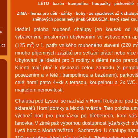
LÉTO - bazén - trampolína - houpačky - pískoviště - g
ZIMA - herna pro děti - sáňky - boby - ze sjezdovek až k chalupě
sněhových podminek) jinak SKIBUSEM, který staví kou
Ideální poloha roubené chalupy jen kousek od 
bo
vybav
eným, prostorný
m ubytováním ve vybaveném ap
2
(125 m
) v 1. patře velkého rouben
ého stavení
(220
m
.cz
mnoho příjemných zážitků pro setkání přátel nebo více 
Ubytování je ideální pro 3 rodiny s dětmi nebo praro
Klienti mají plně k dispozici celou zahradu (s pergol
posezením a v létě i trampolínou a bazénem), parkovi
celé horní patro 4+kk s terasou, koupelnou a 2x WC
majitelem nemovitosti.
Chalupa pod
Lysou se nachází v Horní Rokytnici pod Ly
skiareálů Horní domky a Modrá hvězda. Tato poloha um
výchozí bod pro procházky po hřebenech, kam vás
lanovka. V zimě pak výbornou dostupnost lyžařských st
Lysá hora a Modrá hvězda - Sachrovka. U chalupy nazuj
100 na skibus, který Vás každých 20min odveze zdar