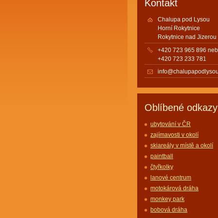
Kontakt
Chalupa pod Lysou
Horní Rokytnice
Rokytnice nad Jizerou
+420 723 965 896 ne
+420 723 233 781
info@chalupapodlysou
Oblíbené odkazy
ubytování v ČR
zajímavosti v okolí
skiareály v místě a okolí
paintball
čtyřkolky
lanové centrum
motokárová dráha
monkey park
bobová dráha