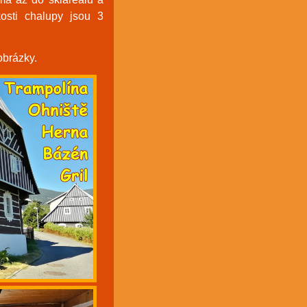
osti chalupy jsou 3
obrázky.