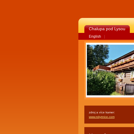
Chalupa pod Lysou
English
|
zdroj a více kamer:
www.rokytnice.com