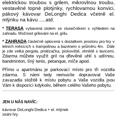
elektrickou troubou s grilem, mikrovlnou troubu,
vestavěné topné plotýnk
y, rychlovarnou konvici,
pákový kávovar DeLonghi Dedica včetně el.
mlýnku na kávu .....atd.
TERASA
*
vybavená stolem se slunečníkem s výhledem na
zahradu. Možnost grilování na el. grilu.
ZAHRADA
*
částečně oplocená s dostatkem prostoru pro hry v
letních měsících s trampolínou a bazénem o průměru 4m. Dále
je zde velká pergola, prolézačka, pískoviště, ohniště s lavicemi.
Zdarma můžete využít gril na dřevěné uhlí s udírnou,
b
andminton, líný tenis, petanque, míče apod.
Přímo u apar
tmánu je parkovací místo pro tři vozidla
zdarma. S námi tedy nemusíte dopravovat Vaše
zavazadla složitě k místu pobytu a Vaše vozidla jsou
Vám k dispozici kdykoliv, během celého Vašeho pobytu.
JEN U NÁS NAVÍC:
kávovar DeLonghi Dedica + el. mlýnek
stolní hry