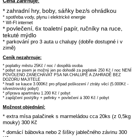
Cena zahrnuje:
* zahradní hry
, boby, sáňky bez/s ohrádkou
* spotřeba vody, plynu i elektrické energie
* WI-FI internet
* povlečení, 6x toaletní papír, ručníky na ruce,
tekuté mýdlo
* parkování pro 3 auta u chalupy (dobře dostupné i v
zimě)
Ceník nezahrnuje:
* poplatky městu 25Kč / noc / dospělá osoba
* pobyt se psem je možný jen po dohodě za poplatek 250
Kč / noc NENÍ
POVOLENO ZANECHÁVAT PSA NA CHALUPĚ A ZAHRADĚ BEZ
DOZORU MAJITELE
* hradí se kauce 3.000Kč pro případ poškození / ztráty věcí (5.000Kč -
silvestrovský pobyt)
* příprava apartmánu 1.200 Kč / pobyt
* zapůjčení postýlky + peřinky + povlečení á 300 Kč / pobyt
Možnost objednání:
* extra mísa palačinek s marmeládou cca 20ks (z 0,5kg
mouky) 300 Kč
* domácí bábovka nebo 2 šišky jablečného závinu 300