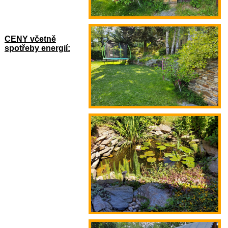
CENY včetně
spotřeby energií: