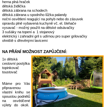
herna plná hraček
dětská židlička
dětská zábrana na schodech
dětská zábrana u spodního lůžka palandy
noční osvětlení reagující na pohyb nebo do zásuvek
opravdu plně vybavená kuchyně vč. el. šlehače
vysavač - možný použít na dětské odsávačky
3 sušáky na topení a 1 stojanový
elektrický i zahradní gril s udírnou pro super grilovačky
ohniště s dřevěnými lavicemi
NA PŘÁNÍ MOŽNOST ZAPŮJČENÍ:
1x dětská
cestovní postýlka
topinkovač
toustovač
Máme pro Vás
připravenou
vlastní knihu se
spoustou podnětů
na osvědčené
výlety do okolí.