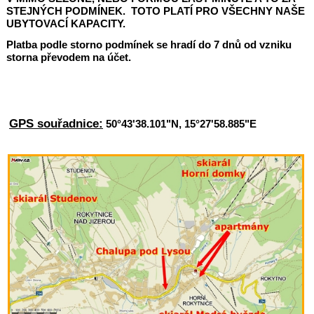
STEJNÝCH PODMÍNEK. TOTO PLATÍ PRO VŠECHNY NAŠE
UBYTOVACÍ KAPACITY.
Platba podle storno podmínek se hradí do 7 dnů od vzniku
storna převodem na účet.
OBJEDNÁNÍM POBYTU, ZÁJEMCE O UBYTOVÁNÍ
SOUHLASÍ S TĚMITO PRAVIDLY.
GPS souřadnice:
50°43'38.101"N, 15°27'58.885"E