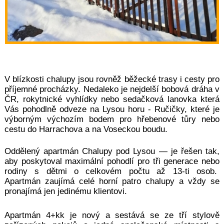
V blízkosti chalupy jsou rovněž běžecké trasy i cesty pro
příjemné procházky. Nedaleko je nejdelší bobová dráha v
ČR, rokytnické vyhlídky nebo
sedačková lanovka
která
Vás pohodlně odveze na Lysou horu - Ručičky, které je
výborným výchozím bodem pro hřebenové tůry nebo
cestu do Harrachova a na Voseckou boudu.
Oddělený apartmán Chalupy pod Lysou — je řešen tak,
aby poskytoval maximální pohodlí pro tři genera
ce nebo
rodiny s dětmi o celkovém počtu až 13-ti osob.
Apartmán zaujímá celé horní patro chalupy a vždy se
pronajímá jen jedinému klientovi.
Apartmán 4+kk je n
ový a sestává se ze tří stylově