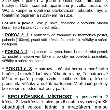
zařízených pokojů a jedné společenské místnosti s
kuchyní. Další součástí apartmánu je velká terasa, 2x
WC a koupelna opatřená dávkovačem tekutého mýdla,
toaletním papírem a ručníkem na ruce.
Ložnice a pokoje
: Vše je nové, doplněné o výzdobu vlastní
keramiky a historických předmětů...
POKOJ č. 1
*
s výhledem do zahrady: 1x manželská postel,
palanda (160cm), psací stůl, křeslo, 2x prádelník,
věšáky a sušák
na topení.
POKOJ č. 2
*
s výhledem na Lysou horu: 1x manželská postel,
1x postel s výsuvným lůžkem, poličky na oblečení, prádelník,
věšáky a sušák na topení.
POKOJ č. 3
*
je patrový + dětská herna s množstvím
hraček, 1x rozkládací dvojlůžko do roviny, 2x matracové
lůžko v patře pokoje (velmi oblíbené dětmi), křeslo,
prádelník, věšáky a sušák na topení. V případě potřeby
lze rozšířit o jednu matraci v patře.
SPOLEČENSKÁ MÍSTNOST
*
s posezením 2
křesla, 2 dvoukřesla, stolem pro 6 osob a vybaveným KK
obsahující velkou lednici s mrazákem, malou