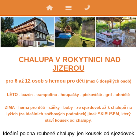
CHALUPA V ROKYTNICI NAD
JIZEROU
pro 6 až 12 osob s hernou pro děti
(max 6 dospělých osob)
LÉTO - bazén - trampolína - houpačky - pískoviště - gril - ohniště
ZIMA - herna pro děti - sáňky - boby - ze sjezdovek až k chalupě na
lyžích (za ideálních sněhových podminek) jinak SKIBUSEM, který
staví kousek od chalupy.
Ideální poloha roubené chalupy jen kousek od sjezdovek