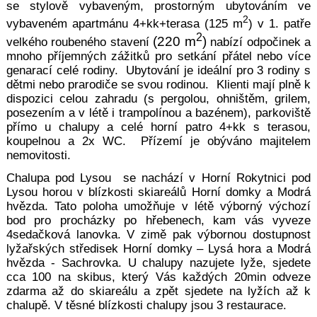
se
stylově vybav
eným, prostorný
m ubytováním ve
2
vybaveném apartmánu 4+kk+terasa (125 m
) v 1. patře
2
(220
m
)
velkého rouben
ého stavení
nabízí o
dpočinek a
mnoho příjemných zážitků pro setkání přátel nebo více
genarací celé rodiny. Ubytování je ideální pro 3 rodiny s
dětmi nebo prarodiče se svou rodinou. Klienti mají plně k
dispozici celou zahradu (s pergolou, ohništěm, grilem,
posezením a v létě i trampolínou a bazénem), parkoviště
přímo u chalupy a celé horní patro 4+kk s terasou,
koupelnou a 2x WC. Přízemí je obýváno majitelem
nemovitosti.
Chalupa pod
Lysou se nachází v Horní Rokytnici pod
Lysou horou v blízkosti skiareálů Horní domky a Modrá
hvězda. Tato poloha umožňuje v létě výborný výchozí
bod pro procházky po hřebenech, kam vás vyveze
4sedačková lanovka. V zimě pak výbornou dostupnost
lyžařských středisek Horní domky – Lysá hora a Modrá
hvězda - Sachrovka. U chalupy nazujete lyže, sjedete
cca 100 na skibus, který Vás každých 20min odveze
zdarma až do skiareálu a zpět sjedete na lyžích až k
chalupě. V těsné blízkosti chalupy jsou 3 restaurace.