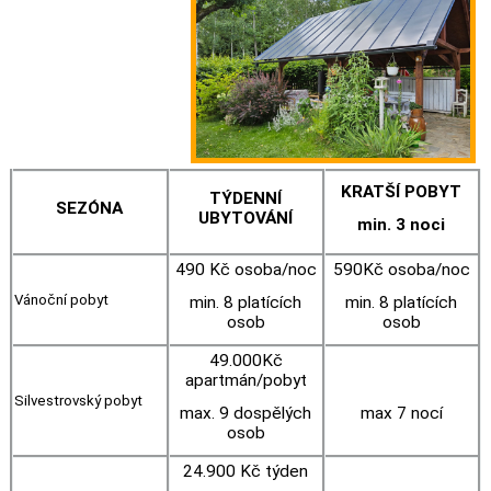
KRATŠÍ POBYT
TÝDENNÍ
SEZÓNA
UBYTOVÁNÍ
min. 3 noci
490 Kč osoba/noc
590Kč osoba/noc
Vánoční pobyt
min. 8 platících
min. 8 platících
osob
osob
49.000Kč
apartmán/pobyt
Silvestrovský pobyt
max. 9 dospělých
max 7 nocí
osob
24.900 Kč týden