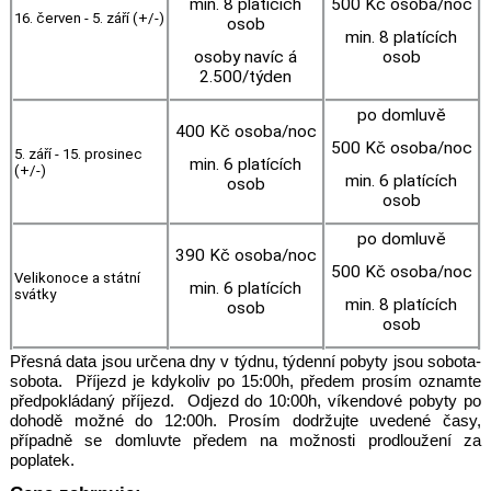
min. 8 platících
500 Kč osoba/noc
16. červen - 5. září (+/-)
osob
min. 8 platících
osoby navíc á
osob
2.500/týden
po domluvě
400 Kč osoba/noc
500 Kč osoba/noc
5. září - 15. prosinec
min. 6 platících
(+/-)
min. 6 platících
osob
osob
po domluvě
390 Kč osoba/noc
500 Kč osoba/noc
Velikonoce a státní
min. 6 platících
svátky
min. 8 platících
osob
osob
Přesná data jsou určena dny v týdnu, týdenní pobyty jsou sobota-
sobota. Příjezd je kdykoliv po 15:00h, předem prosím oznamte
předpokládaný příjezd. Odjezd do 10:00h, víkendové pobyty po
dohodě možné do 12:00h. Prosím dodržujte uvedené časy,
případně se domluvte předem na možnosti prodloužení za
poplatek.