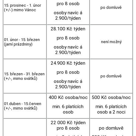
pro 8 osob
15. prosinec - 1. únor
po domluvě
(+/-) mimo Vánoc
osoby navíc á
2.900/týden
28.100 Kč týden
pro 8 osob
01. únor - 15. březen
není možný
(jarní prázdniny)
osoby navíc á
2.900/týden
24.900 Kč týden
pro 8 osob
15. březen - 31. březen
po domluvě
(+/-, mimo svátků)
osoby navíc á
2.900/týden
400 Kč osoba/noc
500 Kč osoba/noc
01.duben - 15.červen
min. 6 platících
min. 6 platících
(+/-, mimo svátků)
osob
osob a 2 noci
22 000 Kč týden
pro 8 osob
po domluvě