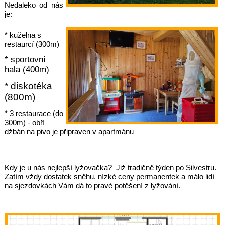
Nedaleko od nás
je:
* kuželna s
restaurcí (300m)
* sportovní
hala (400m)
* diskotéka
(800m)
* 3 restaurace (do
300m) - obří
džbán na pivo je připraven v apartmánu
Kdy je u nás nejlepší lyžovačka? Již tradičně týden po Silvestru.
Zatím vždy dostatek sněhu, nízké ceny permanentek a málo lidí
na sjezdovkách Vám dá to pravé potěšení z lyžování.