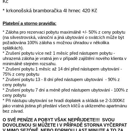
Kč
* krkonošská bramboračka 4l hrnec 420 Kč
Platební a storno pravidla:
* Záloha pro rezervaci pobytu maximálně +/- 50% z ceny pobytu
(na silvestrovská, vánoční a jiná ubytování o svátcích může být
požadována 100% záloha s možnou úhradou v několika
splátkách).
* Zrušení pobytu více než 1 měsíc před nástupem pobytu -
uhrazená záloha je vratná jen v případě zajištění nového klienta v
minimálně stejném rozsahu.
* Zrušení pobytu 1 měsíc až 14 dní před nástupem ubytování -
75% z ceny pobytu
* Zrušení pobytu 13 - 8 dní před nástupem ubytování - 90% z
ceny pobytu
* Zrušení pobytu 7 dní a méně před nástupem ubytování - 100% z
ceny pobytu
* Při nástupu ubytování se hradí doplatek a skládá se 2-3.000Kč
jako vratná jistina při předání všech klíčů a uklizeného apartmánu
bez závad.
O SVÉ PENÍZE A POBYT VŠAK NEPŘIJDETE!!! SVOU
DOVOLENOU SI MŮŽETE I V PŘÍPADĚ STORNA VYČERPAT
V MIMO SEZÓNĚ, NEBO FORMOU LAST MINUTE A TO ZA