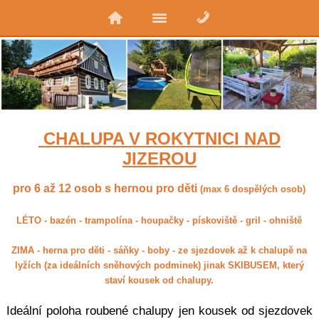
CHALUPA V ROKYTNICI NAD
JIZEROU
pro 6 až 12 osob s hernou pro děti
(max 6 dospělých osob)
LÉTO - bazén - trampolína - houpačky - pískoviště - gril - ohniště
ZIMA - herna pro děti - sáňky - boby - ze sjezdovek až k chalupě na
lyžích (za ideálních sněhových podminek) jinak SKIBUSEM, který
staví kousek od chalupy.
Ideální poloha roubené chalupy jen kousek od sjezdovek