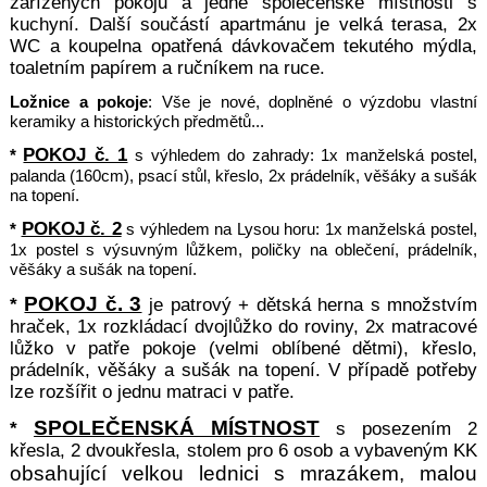
zařízených pokojů a jedné společenské místnosti s
kuchyní. Další součástí apartmánu je velká terasa, 2x
WC a koupelna opatřená dávkovačem tekutého mýdla,
toaletním papírem a ručníkem na ruce.
Ložnice a pokoje
: Vše je nové, doplněné o výzdobu vlastní
keramiky a historických předmětů...
POKOJ č. 1
*
s výhledem do zahrady: 1x manželská postel,
palanda (160cm), psací stůl, křeslo, 2x prádelník,
věšáky a sušák
na topení.
POKOJ č. 2
*
s výhledem na Lysou horu: 1x manželská postel,
1x postel s výsuvným lůžkem, poličky na oblečení, prádelník,
věšáky a sušák na topení.
POKOJ č. 3
*
je patrový + dětská herna s množstvím
hraček, 1x rozkládací dvojlůžko do roviny, 2x matracové
lůžko v patře pokoje (velmi oblíbené dětmi), křeslo,
prádelník, věšáky a sušák na topení. V případě potřeby
lze rozšířit o jednu matraci v patře.
SPOLEČENSKÁ MÍSTNOST
*
s posezením 2
křesla, 2 dvoukřesla, stolem pro 6 osob a vybaveným KK
obsahující velkou lednici s mrazákem, malou