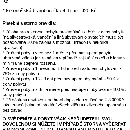
Kč
* krkonošská bramboračka 4l hrnec 420 Kč
Platební a storno pravidla:
* Záloha pro rezervaci pobytu maximálně +/- 50% z ceny pobytu
(na silvestrovská, vánoční a jiná ubytování o svátcích může být
požadována 100% záloha s možnou úhradou v několika
splátkách).
* Zrušení pobytu více než 1 měsíc před nástupem pobytu -
uhrazená záloha je vratná jen v případě zajištění nového klienta v
minimálně stejném rozsahu.
* Zrušení pobytu 1 měsíc až 14 dní před nástupem ubytování -
75% z ceny pobytu
* Zrušení pobytu 13 - 8 dní před nástupem ubytování - 90% z
ceny pobytu
* Zrušení pobytu 7 dní a méně před nástupem ubytování - 100% z
ceny pobytu
* Při nástupu ubytování se hradí doplatek a skládá se 2-3.000Kč
jako vratná jistina při předání všech klíčů a uklizeného apartmánu
bez závad.
O SVÉ PENÍZE A POBYT VŠAK NEPŘIJDETE!!! SVOU
DOVOLENOU SI MŮŽETE I V PŘÍPADĚ STORNA VYČERPAT
V MIMO SEZÓNĚ, NEBO FORMOU LAST MINUTE A TO ZA