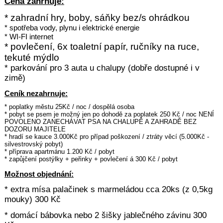
Cena zahrnuje:
* zahradní hry
, boby, sáňky bez/s ohrádkou
* spotřeba vody, plynu i elektrické energie
* WI-FI internet
* povlečení, 6x toaletní papír, ručníky na ruce,
tekuté mýdlo
* parkování pro 3 auta u chalupy (dobře dostupné i v
zimě)
Ceník nezahrnuje:
* poplatky městu 25Kč / noc / dospělá osoba
* pobyt se psem je možný jen po dohodě za poplatek 250
Kč / noc NENÍ
POVOLENO ZANECHÁVAT PSA NA CHALUPĚ A ZAHRADĚ BEZ
DOZORU MAJITELE
* hradí se kauce 3.000Kč pro případ poškození / ztráty věcí (5.000Kč -
silvestrovský pobyt)
* příprava apartmánu 1.200 Kč / pobyt
* zapůjčení postýlky + peřinky + povlečení á 300 Kč / pobyt
Možnost objednání:
* extra mísa palačinek s marmeládou cca 20ks (z 0,5kg
mouky) 300 Kč
* domácí bábovka nebo 2 šišky jablečného závinu 300