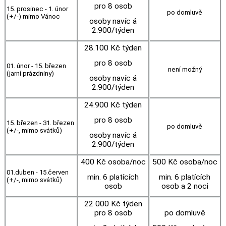
pro 8 osob
15. prosinec - 1. únor
po domluvě
(+/-) mimo Vánoc
osoby navíc á
2.900/týden
28.100 Kč týden
pro 8 osob
01. únor - 15. březen
není možný
(jarní prázdniny)
osoby navíc á
2.900/týden
24.900 Kč týden
pro 8 osob
15. březen - 31. březen
po domluvě
(+/-, mimo svátků)
osoby navíc á
2.900/týden
400 Kč osoba/noc
500 Kč osoba/noc
01.duben - 15.červen
min. 6 platících
min. 6 platících
(+/-, mimo svátků)
osob
osob a 2 noci
22 000 Kč týden
pro 8 osob
po domluvě