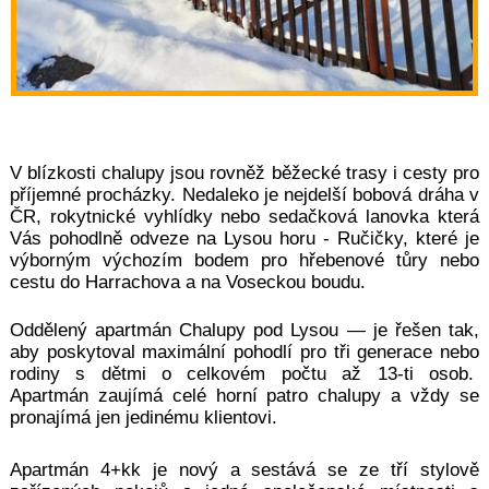
V blízkosti chalupy jsou rovněž běžecké trasy i cesty pro
příjemné procházky. Nedaleko je nejdelší bobová dráha v
ČR, rokytnické vyhlídky nebo
sedačková lanovka
která
Vás pohodlně odveze na Lysou horu - Ručičky, které je
výborným výchozím bodem pro hřebenové tůry nebo
cestu do Harrachova a na Voseckou boudu.
Oddělený apartmán Chalupy pod Lysou — je řešen tak,
aby poskytoval maximální pohodlí pro tři genera
ce nebo
rodiny s dětmi o celkovém počtu až 13-ti osob.
Apartmán zaujímá celé horní patro chalupy a vždy se
pronajímá jen jedinému klientovi.
Apartmán 4+kk je n
ový a sestává se ze tří stylově