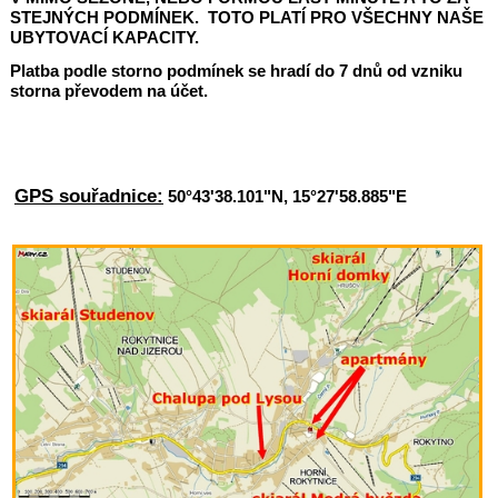
STEJNÝCH PODMÍNEK. TOTO PLATÍ PRO VŠECHNY NAŠE
UBYTOVACÍ KAPACITY.
Platba podle storno podmínek se hradí do 7 dnů od vzniku
storna převodem na účet.
OBJEDNÁNÍM POBYTU, ZÁJEMCE O UBYTOVÁNÍ
SOUHLASÍ S TĚMITO PRAVIDLY.
GPS souřadnice:
50°43'38.101"N, 15°27'58.885"E