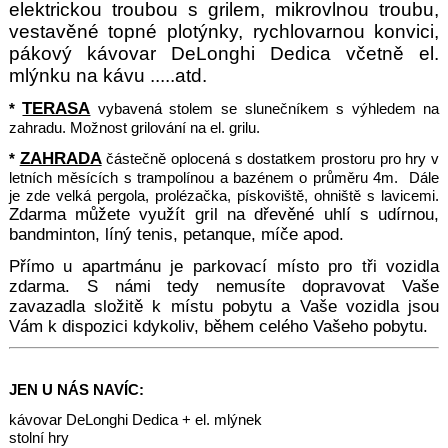
elektrickou troubou s grilem, mikrovlnou troubu,
vestavěné topné plotýnk
y, rychlovarnou konvici,
pákový kávovar DeLonghi Dedica včetně el.
mlýnku na kávu .....atd.
TERASA
*
vybavená stolem se slunečníkem s výhledem na
zahradu. Možnost grilování na el. grilu.
ZAHRADA
*
částečně oplocená s dostatkem prostoru pro hry v
letních měsících s trampolínou a bazénem o průměru 4m. Dále
je zde velká pergola, prolézačka, pískoviště, ohniště s lavicemi.
Zdarma můžete využít gril na dřevěné uhlí s udírnou,
b
andminton, líný tenis, petanque, míče apod.
Přímo u apar
tmánu je parkovací místo pro tři vozidla
zdarma. S námi tedy nemusíte dopravovat Vaše
zavazadla složitě k místu pobytu a Vaše vozidla jsou
Vám k dispozici kdykoliv, během celého Vašeho pobytu.
JEN U NÁS NAVÍC:
kávovar DeLonghi Dedica + el. mlýnek
stolní hry