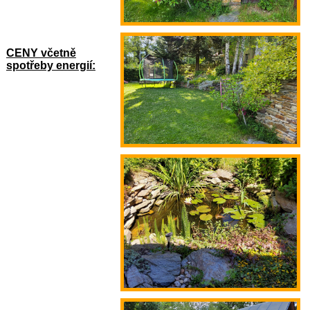
CENY včetně
spotřeby energií: