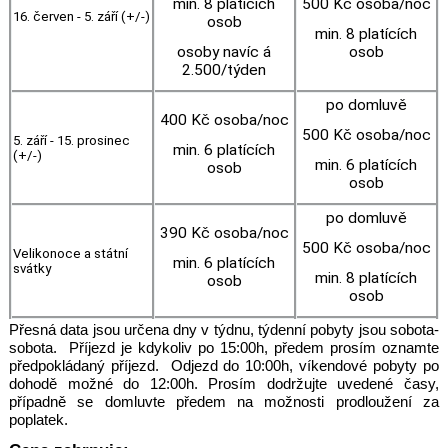
min. 8 platících
500 Kč osoba/noc
16. červen - 5. září (+/-)
osob
min. 8 platících
osoby navíc á
osob
2.500/týden
po domluvě
400 Kč osoba/noc
500 Kč osoba/noc
5. září - 15. prosinec
min. 6 platících
(+/-)
min. 6 platících
osob
osob
po domluvě
390 Kč osoba/noc
500 Kč osoba/noc
Velikonoce a státní
min. 6 platících
svátky
min. 8 platících
osob
osob
Přesná data jsou určena dny v týdnu, týdenní pobyty jsou sobota-
sobota. Příjezd je kdykoliv po 15:00h, předem prosím oznamte
předpokládaný příjezd. Odjezd do 10:00h, víkendové pobyty po
dohodě možné do 12:00h. Prosím dodržujte uvedené časy,
případně se domluvte předem na možnosti prodloužení za
poplatek.