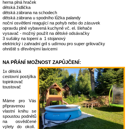
herna plná hraček
dětská židlička
dětská zábrana na schodech
dětská zábrana u spodního lůžka palandy
noční osvětlení reagující na pohyb nebo do zásuvek
opravdu plně vybavená kuchyně vč. el. šlehače
vysavač - možný použít na dětské odsávačky
3 sušáky na topení a 1 stojanový
elektrický i zahradní gril s udírnou pro super grilovačky
ohniště s dřevěnými lavicemi
NA PŘÁNÍ MOŽNOST ZAPŮJČENÍ:
1x dětská
cestovní postýlka
topinkovač
toustovač
Máme pro Vás
připravenou
vlastní knihu se
spoustou podnětů
na osvědčené
výlety do okolí.