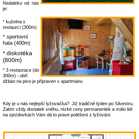
Nedaleko od nás
je:
* kuželna s
restaurcí (300m)
* sportovní
hala (400m)
* diskotéka
(800m)
* 3 restaurace (do
300m) - obří
džbán na pivo je připraven v apartmánu
Kdy je u nás nejlepší lyžovačka? Již tradičně týden po Silvestru.
Zatím vždy dostatek sněhu, nízké ceny permanentek a málo lidí
na sjezdovkách Vám dá to pravé potěšení z lyžování.