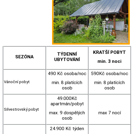
KRATŠÍ POBYT
TÝDENNÍ
SEZÓNA
UBYTOVÁNÍ
min. 3 noci
490 Kč osoba/noc
590Kč osoba/noc
Vánoční pobyt
min. 8 platících
min. 8 platících
osob
osob
49.000Kč
apartmán/pobyt
Silvestrovský pobyt
max. 9 dospělých
max 7 nocí
osob
24.900 Kč týden