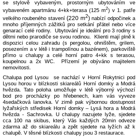
se
stylově vybav
eným, prostorný
m ubytováním ve
2
vybaveném apartmánu 4+kk+terasa (125 m
) v 1. patře
2
(220
m
)
velkého rouben
ého stavení
nabízí o
dpočinek a
mnoho příjemných zážitků pro setkání přátel nebo více
genarací celé rodiny. Ubytování je ideální pro 3 rodiny s
dětmi nebo prarodiče se svou rodinou. Klienti mají plně k
dispozici celou zahradu (s pergolou, ohništěm, grilem,
posezením a v létě i trampolínou a bazénem), parkoviště
přímo u chalupy a celé horní patro 4+kk s terasou,
koupelnou a 2x WC. Přízemí je obýváno majitelem
nemovitosti.
Chalupa pod
Lysou se nachází v Horní Rokytnici pod
Lysou horou v blízkosti skiareálů Horní domky a Modrá
hvězda. Tato poloha umožňuje v létě výborný výchozí
bod pro procházky po hřebenech, kam vás vyveze
4sedačková lanovka. V zimě pak výbornou dostupnost
lyžařských středisek Horní domky – Lysá hora a Modrá
hvězda - Sachrovka. U chalupy nazujete lyže, sjedete
cca 100 na skibus, který Vás každých 20min odveze
zdarma až do skiareálu a zpět sjedete na lyžích až k
chalupě. V těsné blízkosti chalupy jsou 3 restaurace.